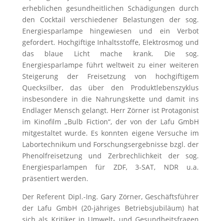
erheblichen gesundheitlichen Schädigungen durch
den Cocktail verschiedener Belastungen der sog.
Energiesparlampe hingewiesen und ein Verbot
gefordert. Hochgiftige Inhaltsstoffe, Elektrosmog und
das blaue Licht mache krank. Die sog.
Energiesparlampe führt weltweit zu einer weiteren
Steigerung der Freisetzung von hochgiftigem
Quecksilber, das über den Produktlebenszyklus
insbesondere in die Nahrungskette und damit ins
Endlager Mensch gelangt. Herr Zörner ist Protagonist
im Kinofilm „Bulb Fiction“, der von der Lafu GmbH
mitgestaltet wurde. Es konnten eigene Versuche im
Labortechnikum und Forschungsergebnisse bzgl. der
Phenolfreisetzung und Zerbrechlichkeit der sog.
Energiesparlampen für ZDF, 3-SAT, NDR u.a.
präsentiert werden.
Der Referent Dipl.-Ing. Gary Zörner, Geschäftsführer
der Lafu GmbH (20-jähriges Betriebsjubiläum) hat
sich als Kritiker in Umwelt- und Gesundheitsfragen