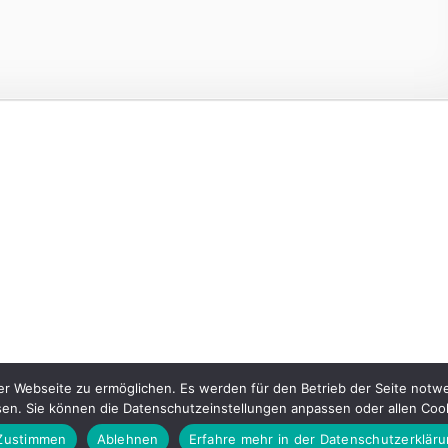
r Webseite zu ermöglichen. Es werden für den Betrieb der Seite notwe
sen. Sie können die Datenschutzeinstellungen anpassen oder allen Coo
Zustimmen
Ablehnen
Erfahre mehr in der Datenschutzerklär
essum
+49 (0)4221 1 44 52
Datenschutz
Newsletter