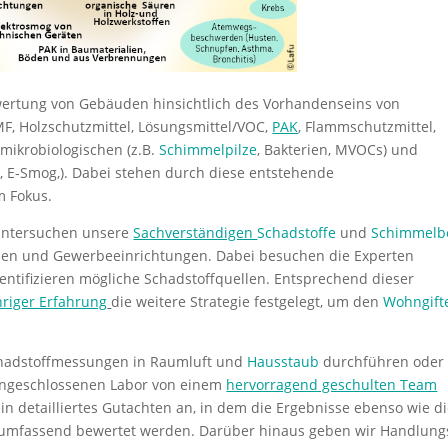
Bewertung von Gebäuden hinsichtlich des Vorhandenseins von
MF, Holzschutzmittel, Lösungsmittel/VOC,
PAK
, Flammschutzmittel,
mikrobiologischen (z.B.
Schimmelpilze
, Bakterien, MVOCs) und
ät, E-Smog,). Dabei stehen durch diese entstehende
m Fokus.
 untersuchen unsere
Sachverständigen
Schadstoffe
und
Schimmelbe
den und Gewerbeeinrichtungen. Dabei besuchen die Experten
ntifizieren mögliche Schadstoffquellen. Entsprechend dieser
hriger Erfahrung
die weitere Strategie festgelegt, um den
Wohngift
chadstoffmessungen in Raumluft und
Hausstaub
durchführen oder
angeschlossenen Labor von einem
hervorragend geschulten Team
in detailliertes Gutachten an, in dem die Ergebnisse ebenso wie d
nd umfassend bewertet werden. Darüber hinaus geben wir Handlung