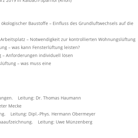
rz 2019 in Kalbach-Sparhof (Rhön)
ökologischer Baustoffe – Einfluss des Grundluftwechsels auf die
beitsplatz – Notwendigkeit zur kontrollierten Wohnungslüftung
ng – was kann Fensterlüftung leisten?
 – Anforderungen individuell lösen
slüftung – was muss eine
n
sungen. Leitung: Dr. Thomas Haumann
eter Mecke
tung. Leitung: Dipl.-Phys. Hermann Obermeyer
maaufzeichnung. Leitung: Uwe Münzenberg