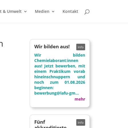
t & Umwelt
Medien
Kontakt
n
Wir bilden aus!
Wir bilden
Chemielaborant:innen
aus! Jetzt bewerben, mit
einem Praktikum vorab
hineinschnuppern und
noch zum 01.08.2026
beginnen:
bewerbung@lafu-gm...
mehr
Fünf
akkreditierte