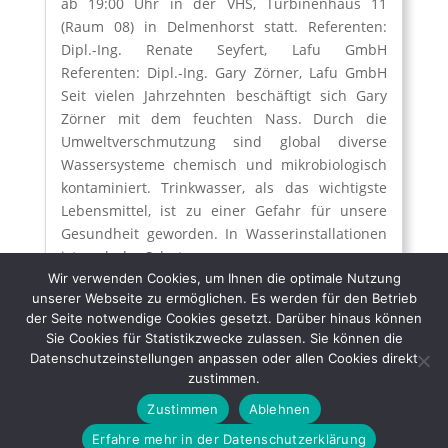
ab 19:00 Uhr in der VHS, Turbinenhaus 11
(Raum 08) in Delmenhorst statt. Referenten:
Dipl.-Ing. Renate Seyfert, Lafu GmbH
Referenten: Dipl.-Ing. Gary Zörner, Lafu GmbH
Seit vielen Jahrzehnten beschäftigt sich Gary
Zörner mit dem feuchten Nass. Durch die
Umweltverschmutzung sind global diverse
Wassersysteme chemisch und mikrobiologisch
kontaminiert. Trinkwasser, als das wichtigste
Lebensmittel, ist zu einer Gefahr für unsere
Gesundheit geworden. In Wasserinstallationen
ist auch der Schutz ...
Wir verwenden Cookies, um Ihnen die optimale Nutzung
weiter
unserer Webseite zu ermöglichen. Es werden für den Betrieb
der Seite notwendige Cookies gesetzt. Darüber hinaus können
Sie Cookies für Statistikzwecke zulassen. Sie können die
neuere Einträge
ältere Einträge
Datenschutzeinstellungen anpassen oder allen Cookies direkt
zustimmen.
Zustimmen
Ablehnen
Impressum
+49 (0)4221 1 44
Erfahre mehr in der Datenschutzerklärung
52
Datenschutz
Newsletter